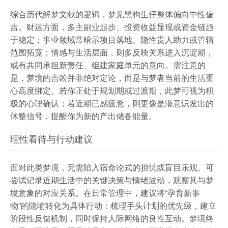
综合历代解梦文献的逻辑，梦见黑狗生仔整体偏向中性偏
吉。财运方面，多主副业起步、投资收益显现或资金链趋
于稳定；事业领域常暗示项目落地、隐性贵人助力或管辖
范围拓宽；情感与生活层面，则多反映关系进入沉淀期，
或有共同承担新责任、组建家庭单元的意向。需注意的
是，梦境的吉凶并非绝对定论，而是与梦者当前的生活重
心高度绑定。若你正处于规划期或过渡期，此梦可视为积
极的心理确认；若近期已感疲惫，则更像是潜意识发出的
休整信号，提醒你为新的产出储备能量。
理性看待与行动建议
面对此类梦境，无需陷入宿命论式的担忧或盲目乐观。可
尝试记录近期生活中的关键决策与情绪波动，观察其与梦
境意象的对应关系。在日常管理中，建议将“孕育新事
物”的隐喻转化为具体行动：梳理手头计划的优先级，建立
阶段性反馈机制，同时保持人际网络的良性互动。梦境终