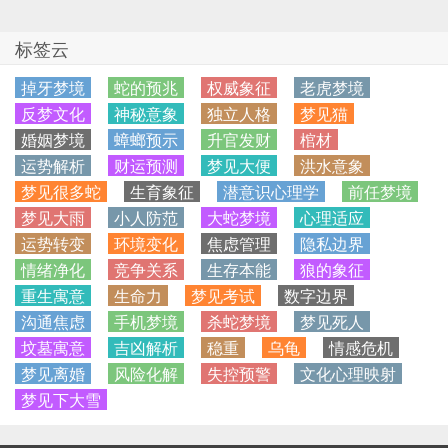
标签云
掉牙梦境
蛇的预兆
权威象征
老虎梦境
反梦文化
神秘意象
独立人格
梦见猫
婚姻梦境
蟑螂预示
升官发财
棺材
运势解析
财运预测
梦见大便
洪水意象
梦见很多蛇
生育象征
潜意识心理学
前任梦境
梦见大雨
小人防范
大蛇梦境
心理适应
运势转变
环境变化
焦虑管理
隐私边界
情绪净化
竞争关系
生存本能
狼的象征
重生寓意
生命力
梦见考试
数字边界
沟通焦虑
手机梦境
杀蛇梦境
梦见死人
坟墓寓意
吉凶解析
稳重
乌龟
情感危机
梦见离婚
风险化解
失控预警
文化心理映射
梦见下大雪