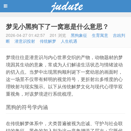
梦见小黑狗下了一窝崽是什么意思？
蓝黑博客主题
2026-04-27 01:42:57
201 浏览
黑狗象征
生育寓意
吉凶判
断
潜意识投射
传统解梦
人生机遇
梦境往往是潜意识与内心世界交织的产物，动物题材的梦
境因其生动的意象，常成为人们解读生活状态与情绪波动
的切入点。当梦中出现黑狗顺利诞下一窝幼崽的画面时，
这一场景不仅带有鲜明的视觉符号，更折射出多维度的心
理映射与现实预示。以下从传统解梦文化与现代心理学双
重视角，对该梦境进行系统梳理。
黑狗的符号学内涵
在传统解梦体系中，犬类普遍被视为忠诚、守护与社会联
结的象征。黑色的加入则为这一意象增添了层次：它既代