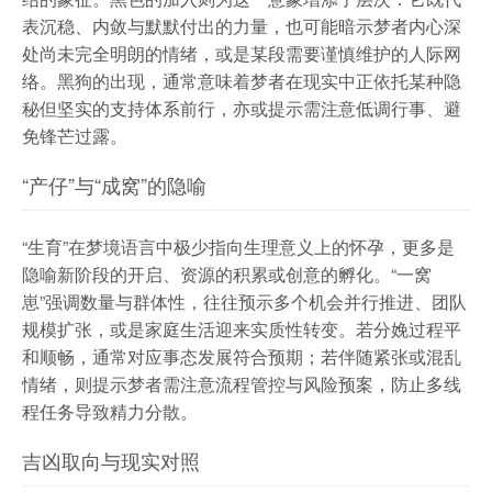
表沉稳、内敛与默默付出的力量，也可能暗示梦者内心深
处尚未完全明朗的情绪，或是某段需要谨慎维护的人际网
络。黑狗的出现，通常意味着梦者在现实中正依托某种隐
秘但坚实的支持体系前行，亦或提示需注意低调行事、避
免锋芒过露。
“产仔”与“成窝”的隐喻
“生育”在梦境语言中极少指向生理意义上的怀孕，更多是
隐喻新阶段的开启、资源的积累或创意的孵化。“一窝
崽”强调数量与群体性，往往预示多个机会并行推进、团队
规模扩张，或是家庭生活迎来实质性转变。若分娩过程平
和顺畅，通常对应事态发展符合预期；若伴随紧张或混乱
情绪，则提示梦者需注意流程管控与风险预案，防止多线
程任务导致精力分散。
吉凶取向与现实对照