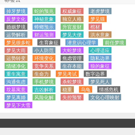
掉牙梦境
蛇的预兆
权威象征
老虎梦境
反梦文化
神秘意象
独立人格
梦见猫
婚姻梦境
蟑螂预示
升官发财
棺材
运势解析
财运预测
梦见大便
洪水意象
梦见很多蛇
生育象征
潜意识心理学
前任梦境
梦见大雨
小人防范
大蛇梦境
心理适应
运势转变
环境变化
焦虑管理
隐私边界
情绪净化
竞争关系
生存本能
狼的象征
重生寓意
生命力
梦见考试
数字边界
沟通焦虑
手机梦境
杀蛇梦境
梦见死人
坟墓寓意
吉凶解析
稳重
乌龟
情感危机
梦见离婚
风险化解
失控预警
文化心理映射
梦见下大雪