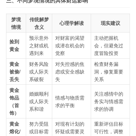
三、不同梦境情境的具体财运影响
梦境
传统解梦
心理学解读
现实建议
情境
含义
预示意外
对财富的渴望
主动把握机
捡到
之财或机
或潜在机会的
会，但避免过
黄金
遇到来
觉察
度冒险投资
黄金
财务风险
对失控感的焦
检查财务漏
被偷/
或人际关
虑或安全感缺
洞，修复重要
丢失
系破裂
失
关系
黄金
婚姻顺利
关注感情中的
饰品
情感与物质需
或人际关
务实与情感需
（首
求的平衡
系和谐
求的协调
饰）
黄金
努力受阻
对现有计划的
重新评估目标
熔化/
或目标需
怀疑或需要灵
可行性，调整