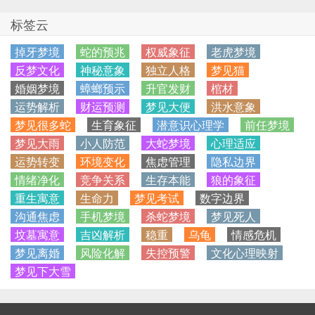
标签云
掉牙梦境
蛇的预兆
权威象征
老虎梦境
反梦文化
神秘意象
独立人格
梦见猫
婚姻梦境
蟑螂预示
升官发财
棺材
运势解析
财运预测
梦见大便
洪水意象
梦见很多蛇
生育象征
潜意识心理学
前任梦境
梦见大雨
小人防范
大蛇梦境
心理适应
运势转变
环境变化
焦虑管理
隐私边界
情绪净化
竞争关系
生存本能
狼的象征
重生寓意
生命力
梦见考试
数字边界
沟通焦虑
手机梦境
杀蛇梦境
梦见死人
坟墓寓意
吉凶解析
稳重
乌龟
情感危机
梦见离婚
风险化解
失控预警
文化心理映射
梦见下大雪