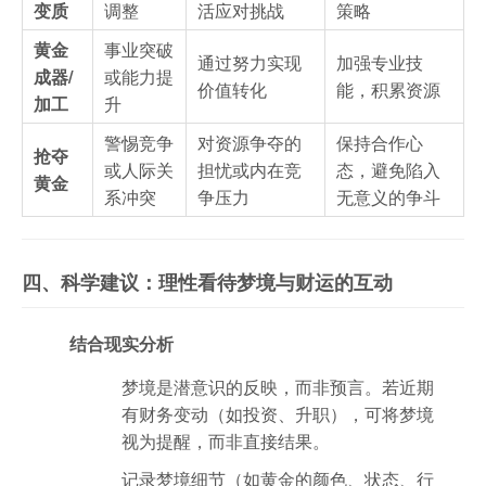
变质
调整
活应对挑战
策略
黄金
事业突破
通过努力实现
加强专业技
成器/
或能力提
价值转化
能，积累资源
加工
升
警惕竞争
对资源争夺的
保持合作心
抢夺
或人际关
担忧或内在竞
态，避免陷入
黄金
系冲突
争压力
无意义的争斗
四、科学建议：理性看待梦境与财运的互动
结合现实分析
梦境是潜意识的反映，而非预言。若近期
有财务变动（如投资、升职），可将梦境
视为提醒，而非直接结果。
记录梦境细节（如黄金的颜色、状态、行