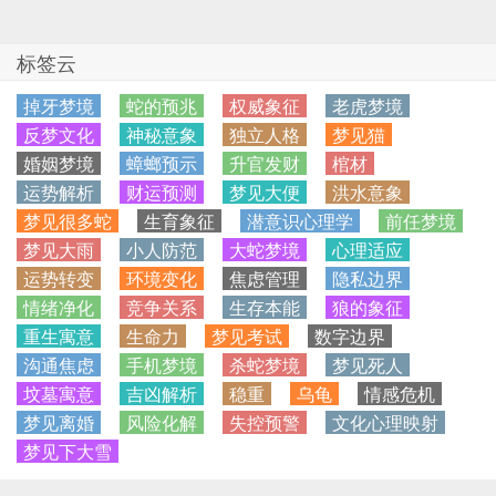
标签云
掉牙梦境
蛇的预兆
权威象征
老虎梦境
反梦文化
神秘意象
独立人格
梦见猫
婚姻梦境
蟑螂预示
升官发财
棺材
运势解析
财运预测
梦见大便
洪水意象
梦见很多蛇
生育象征
潜意识心理学
前任梦境
梦见大雨
小人防范
大蛇梦境
心理适应
运势转变
环境变化
焦虑管理
隐私边界
情绪净化
竞争关系
生存本能
狼的象征
重生寓意
生命力
梦见考试
数字边界
沟通焦虑
手机梦境
杀蛇梦境
梦见死人
坟墓寓意
吉凶解析
稳重
乌龟
情感危机
梦见离婚
风险化解
失控预警
文化心理映射
梦见下大雪