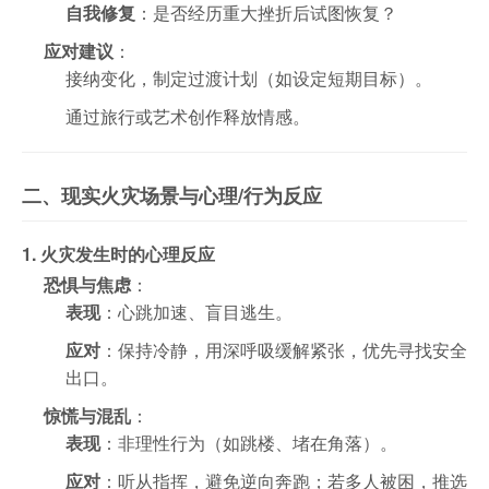
自我修复
：是否经历重大挫折后试图恢复？
应对建议
：
接纳变化，制定过渡计划（如设定短期目标）。
通过旅行或艺术创作释放情感。
二、现实火灾场景与心理/行为反应
1. 火灾发生时的心理反应
恐惧与焦虑
：
表现
：心跳加速、盲目逃生。
应对
：保持冷静，用深呼吸缓解紧张，优先寻找安全
出口。
惊慌与混乱
：
表现
：非理性行为（如跳楼、堵在角落）。
应对
：听从指挥，避免逆向奔跑；若多人被困，推选