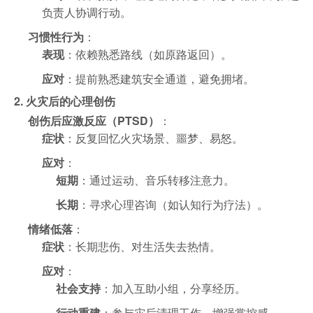
负责人协调行动。
习惯性行为
：
表现
：依赖熟悉路线（如原路返回）。
应对
：提前熟悉建筑安全通道，避免拥堵。
2. 火灾后的心理创伤
创伤后应激反应（PTSD）
：
症状
：反复回忆火灾场景、噩梦、易怒。
应对
：
短期
：通过运动、音乐转移注意力。
长期
：寻求心理咨询（如认知行为疗法）。
情绪低落
：
症状
：长期悲伤、对生活失去热情。
应对
：
社会支持
：加入互助小组，分享经历。
行动重建
：参与灾后清理工作，增强掌控感。