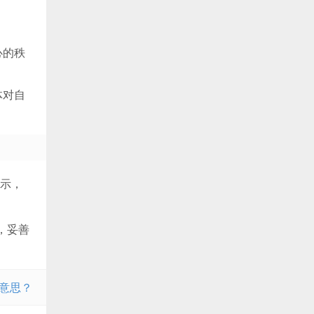
心的秩
体对自
示，
，妥善
意思？