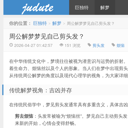
巨独特
解梦
你的位置：
巨独特
解梦
周公解梦梦见自己剪头发？
>
>
蓝黑博客主题
周公解梦梦见自己剪头发？
2026-04-27 01:42:57
151 浏览
剪头发
烦恼
在中华传统文化中，梦境往往被视为潜意识与运势的折射。
着生命力、烦恼丝以及个人的形象。当人们在梦中出现剪头
从传统周公解梦的角度以及现代心理学的视角，为大家详细
传统解梦视角：吉凶并存
在传统民俗学中，梦见剪头发通常具有多重含义，具体吉凶
剪去烦恼
：头发常被喻为“烦恼丝”。梦见自己主动剪头
来新的开始，心情会变得舒畅。