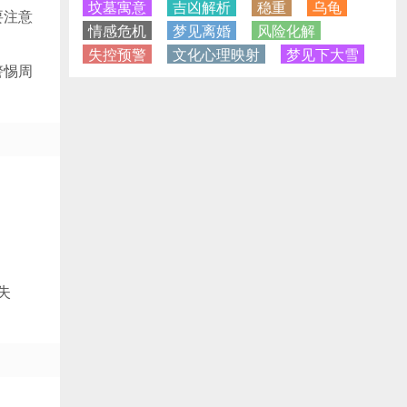
坟墓寓意
吉凶解析
稳重
乌龟
要注意
情感危机
梦见离婚
风险化解
失控预警
文化心理映射
梦见下大雪
警惕周
失