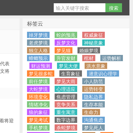
标签云
掉牙梦境
蛇的预兆
权威象征
老虎梦境
反梦文化
神秘意象
独立人格
梦见猫
婚姻梦境
蟑螂预示
升官发财
棺材
运势解析
代表
财运预测
梦见大便
洪水意象
文将
梦见很多蛇
生育象征
潜意识心理学
前任梦境
梦见大雨
小人防范
大蛇梦境
心理适应
运势转变
环境变化
焦虑管理
隐私边界
情绪净化
竞争关系
生存本能
狼的象征
重生寓意
生命力
梦见考试
数字边界
沟通焦虑
着将迎
手机梦境
杀蛇梦境
梦见死人