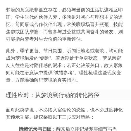
梦境的意义绝非孤立存在，必须与当前的生活轨迹相互印
证。学生时代的伙伴入梦，多映射对初心与理想主义的追
忆；前同事或合作伙伴出现，常关联职场晋升瓶颈、技能
焦虑或团队摩擦；而曾参与过公益或共同奋斗的老友，则
可能指向梦者对生命价值的重新评估。
此外，季节更替、节日氛围、听闻旧地名或老歌，均可能
成为梦境触发的“钥匙”。若近期处于单身状态，梦见亲密
友人往往是对陪伴感的渴求；若正处决策关口，故人形象
则可能在潜意识中提供“试错参考”。理性梳理这些现实变
量，方能准确解码梦境的真实指向。
理性应对：从梦境到行动的转化路径
面对此类梦境，不必陷入宿命论的恐慌，也不必过度神化
其预示功能。建议采取以下三步应对策略：
情绪记录与归因
：醒来后立即记录梦境细节与当