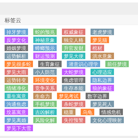
标签云
掉牙梦境
蛇的预兆
权威象征
老虎梦境
反梦文化
神秘意象
独立人格
梦见猫
婚姻梦境
蟑螂预示
升官发财
棺材
运势解析
财运预测
梦见大便
洪水意象
梦见很多蛇
生育象征
潜意识心理学
前任梦境
梦见大雨
小人防范
大蛇梦境
心理适应
运势转变
环境变化
焦虑管理
隐私边界
情绪净化
竞争关系
生存本能
狼的象征
重生寓意
生命力
梦见考试
数字边界
沟通焦虑
手机梦境
杀蛇梦境
梦见死人
坟墓寓意
吉凶解析
稳重
乌龟
情感危机
梦见离婚
风险化解
失控预警
文化心理映射
梦见下大雪