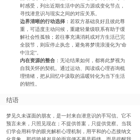
时感受，列出近期生活中的压力源或变化节点，
寻找潜意识与现实之间的对应关系。
边界清晰的行动选择
：若双方基础良好且彼此尊
重，可适度主动问候，重建轻量级联系有助于缓
解社会性孤独；若往事充满消耗或对方生活已完
全脱节，则应停止执念，避免将梦境浪漫化为“命
中注定”。
内在资源的整合
：无论结果如何，都将此梦视为
自我关怀的契机。通过运动、阅读或心理咨询梳
理情绪，把从回忆中汲取的温暖转化为当下生活
的韧性。
结语
梦见久未谋面的朋友，是一封来自潜意识的手写信。它不
预言未来，只照见现在；不提供答案，只提供觉察。当我
们学会用科学的眼光解析心理机制，用平和的心态接纳文
化意象，那些跨越岁月的面容便不再是羁绊，而是提醒我