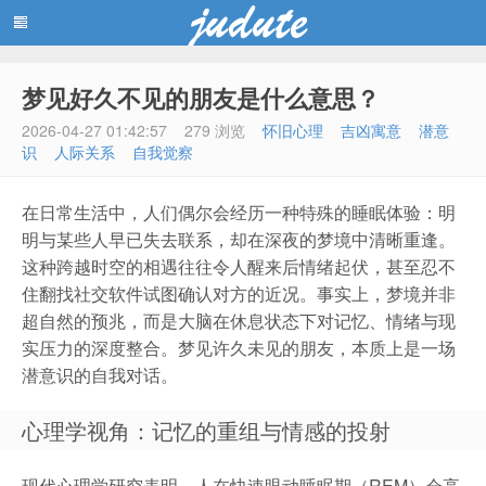
梦见好久不见的朋友是什么意思？
蓝黑博客主题
2026-04-27 01:42:57
279 浏览
怀旧心理
吉凶寓意
潜意
识
人际关系
自我觉察
在日常生活中，人们偶尔会经历一种特殊的睡眠体验：明
明与某些人早已失去联系，却在深夜的梦境中清晰重逢。
这种跨越时空的相遇往往令人醒来后情绪起伏，甚至忍不
住翻找社交软件试图确认对方的近况。事实上，梦境并非
超自然的预兆，而是大脑在休息状态下对记忆、情绪与现
实压力的深度整合。梦见许久未见的朋友，本质上是一场
潜意识的自我对话。
心理学视角：记忆的重组与情感的投射
现代心理学研究表明，人在快速眼动睡眠期（REM）会高