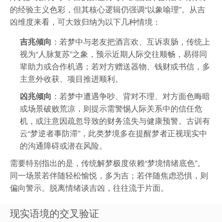
的经验主义色彩，但其核心逻辑仍强调“以象喻理”。从吉
凶维度来看，可大致归纳为以下几种情境：
吉兆倾向
：若梦中与老友把酒言欢、互诉衷肠，传统上
视为“人脉复苏”之象，预示近期人际交往顺畅，易得同
辈助力或合作机遇；若对方赠送器物、钱财或书信，多
主意外收获、项目推进顺利。
凶兆倾向
：若梦中遭遇争吵、背对不理、对方面色晦暗
或场景破败荒凉，则提示需警惕人际关系中的信任危
机，或注意因疏忽导致的财务流失与健康预警。古训有
云“梦逆者事防滞”，此类梦境多在提醒梦者正视现实中
的沟通障碍或潜在风险。
需要特别指出的是，传统解梦极度依赖“梦境情绪底色”。
同一场景若伴随轻松愉悦，多为吉；若伴随焦虑恐惧，则
偏向警示。脱离情绪谈吉凶，往往流于片面。
现实语境的交叉验证