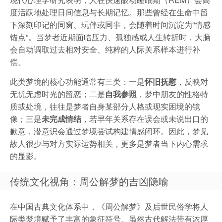
度活跃地处理日间信息与长期记忆。那些曾经在生命中留
下深刻印记的同窗、玩伴或同事，会随着时间沉淀为“情感
锚点”。当梦者近期面临压力、孤独感或人生转折时，大脑
会自动调取过去相对安全、纯粹的人际关系样本进行补
偿。
此类梦境的核心功能通常有三类：一是
怀旧抚慰
，反映对
无忧无虑时光的留恋；二是
自我参照
，梦中朋友的性格特
质或处境，往往是梦者自身某部分人格或现实困境的镜
像；三是
未完成情结
，若早年关系存在误会或未说出口的
歉意，潜意识会通过梦境尝试构建情感闭环。因此，梦见
故人很少与对方实际运势相关，更多是梦者当下内心需求
的显影。
传统文化视角：周公解梦的吉凶隐喻
在中国古典文化体系中，《周公解梦》及后世民俗学将人
际类梦境赋予了丰富的象征符号。虽然古代解法带有浓厚