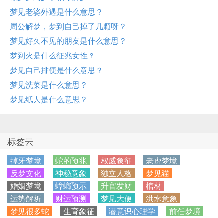
梦见老婆外遇是什么意思？
周公解梦，梦到自己掉了几颗呀？
梦见好久不见的朋友是什么意思？
梦到火是什么征兆女性？
梦见自己排便是什么意思？
梦见洗菜是什么意思？
梦见纸人是什么意思？
标签云
掉牙梦境
蛇的预兆
权威象征
老虎梦境
反梦文化
神秘意象
独立人格
梦见猫
婚姻梦境
蟑螂预示
升官发财
棺材
运势解析
财运预测
梦见大便
洪水意象
梦见很多蛇
生育象征
潜意识心理学
前任梦境