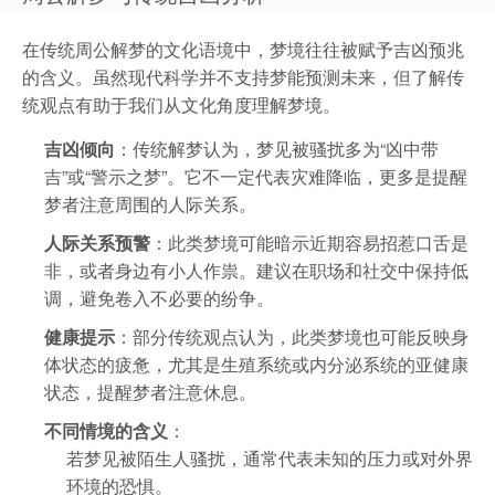
在传统周公解梦的文化语境中，梦境往往被赋予吉凶预兆
的含义。虽然现代科学并不支持梦能预测未来，但了解传
统观点有助于我们从文化角度理解梦境。
吉凶倾向
：传统解梦认为，梦见被骚扰多为“凶中带
吉”或“警示之梦”。它不一定代表灾难降临，更多是提醒
梦者注意周围的人际关系。
人际关系预警
：此类梦境可能暗示近期容易招惹口舌是
非，或者身边有小人作祟。建议在职场和社交中保持低
调，避免卷入不必要的纷争。
健康提示
：部分传统观点认为，此类梦境也可能反映身
体状态的疲惫，尤其是生殖系统或内分泌系统的亚健康
状态，提醒梦者注意休息。
不同情境的含义
：
若梦见被陌生人骚扰，通常代表未知的压力或对外界
环境的恐惧。