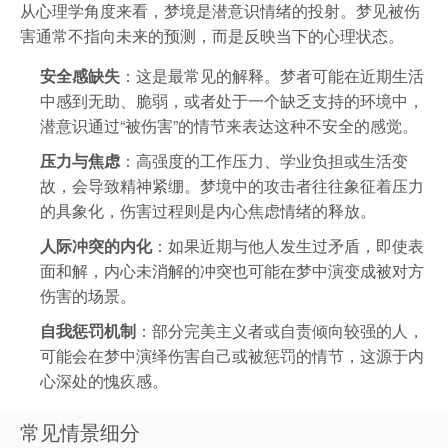
从心理学角度来看，梦境是潜意识情绪的投射。梦见被伤
害通常不指向未来的预测，而是反映当下的心理状态。
安全感缺失
：这是最常见的解释。梦者可能在近期生活
中感到无助、脆弱，或者处于一个缺乏支持的环境中，
潜意识通过“被伤害”的情节来表达这种不安全的感觉。
压力与焦虑
：高强度的工作压力、学业负担或生活变
故，会导致精神紧绷。梦境中的攻击者往往象征着压力
的具象化，伤害过程则是内心焦虑情绪的释放。
人际冲突的内化
：如果近期与他人发生过矛盾，即使表
面和解，内心未消解的冲突也可能在梦中演变成被对方
伤害的场景。
自我惩罚机制
：部分完美主义者或自责倾向较强的人，
可能会在梦中演绎伤害自己或被惩罚的情节，这源于内
心深处的愧疚感。
常见情景细分