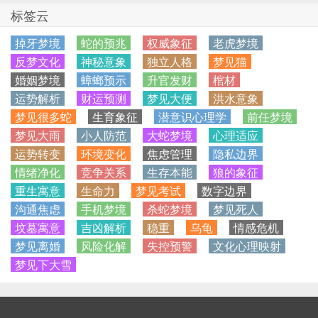
标签云
掉牙梦境
蛇的预兆
权威象征
老虎梦境
反梦文化
神秘意象
独立人格
梦见猫
婚姻梦境
蟑螂预示
升官发财
棺材
运势解析
财运预测
梦见大便
洪水意象
梦见很多蛇
生育象征
潜意识心理学
前任梦境
梦见大雨
小人防范
大蛇梦境
心理适应
运势转变
环境变化
焦虑管理
隐私边界
情绪净化
竞争关系
生存本能
狼的象征
重生寓意
生命力
梦见考试
数字边界
沟通焦虑
手机梦境
杀蛇梦境
梦见死人
坟墓寓意
吉凶解析
稳重
乌龟
情感危机
梦见离婚
风险化解
失控预警
文化心理映射
梦见下大雪